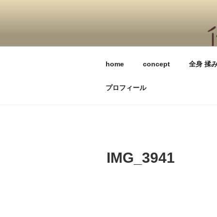
コ
ン
テ
優しい手〜心
ン
ツ
へ
home
concept
全身 揉
ス
キ
プロフィール
ッ
プ
IMG_3941